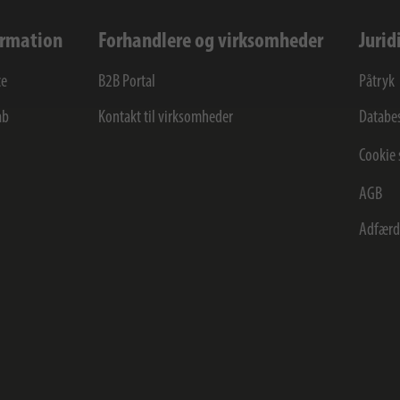
ormation
Forhandlere og virksomheder
Jurid
ce
B2B Portal
Påtryk
ab
Kontakt til virksomheder
Databes
Cookie 
AGB
Adfærd