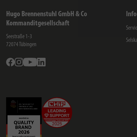
Hugo Brennenstuhl GmbH & Co
Inf
Kommanditgesellschaft
Servi
Seestraße 1-3
Selsk
72074
Tübingen
Facebook
Instagram
Youtube
Linkedin