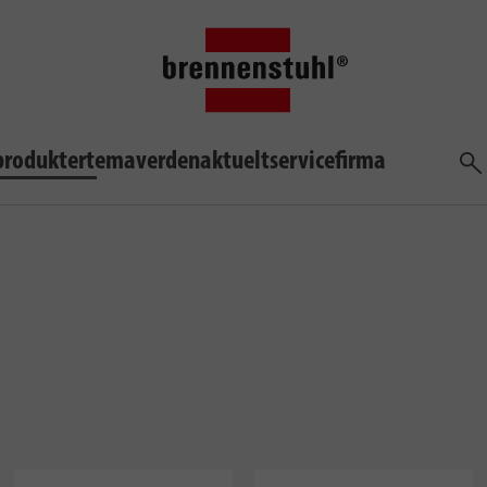
produkter
temaverden
aktuelt
service
firma
søg