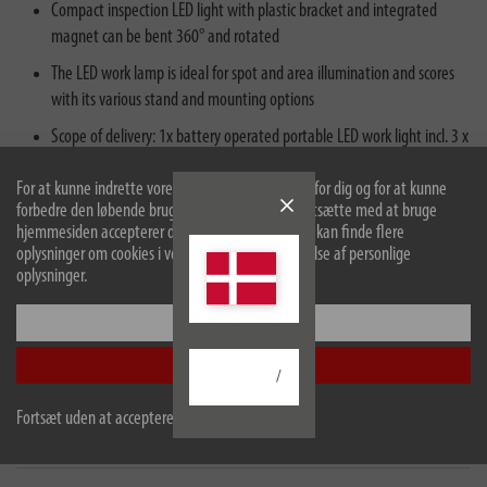
Compact inspection LED light with plastic bracket and integrated
magnet can be bent 360° and rotated
The LED work lamp is ideal for spot and area illumination and scores
with its various stand and mounting options
Scope of delivery: 1x battery operated portable LED work light incl. 3 x
AAA battery - in best quality from brennenstuhl®
For at kunne indrette vores hjemmeside optimalt for dig og for at kunne
forbedre den løbende bruger vi cookies. Ved at fortsætte med at bruge
hjemmesiden accepterer du brugen af cookies. Du kan finde flere
oplysninger om cookies i vores politik om beskyttelse af personlige
oplysninger.
Konfigurer
beskrivelse
Accepter alle
/
tekniske data
Fortsæt uden at acceptere
Downloads