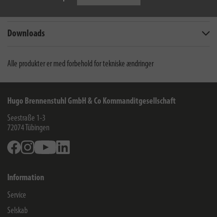
Leveringens omfang
Downloads
Alle produkter er med forbehold for tekniske ændringer
Hugo Brennenstuhl GmbH & Co Kommanditgesellschaft
Seestraße 1-3
72074
Tübingen
Facebook
Instagram
Youtube
Linkedin
Information
Service
Selskab