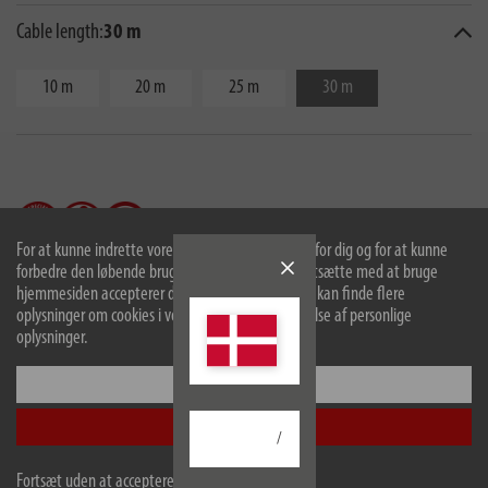
Cable length:
30 m
10 m
20 m
25 m
30 m
For at kunne indrette vores hjemmeside optimalt for dig og for at kunne
forbedre den løbende bruger vi cookies. Ved at fortsætte med at bruge
hjemmesiden accepterer du brugen af cookies. Du kan finde flere
oplysninger om cookies i vores politik om beskyttelse af personlige
oplysninger.
Konfigurer
beskrivelse
Accepter alle
/
tekniske data
Fortsæt uden at acceptere