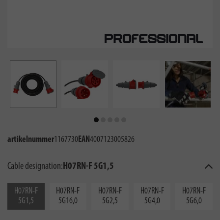
artikelnummer
1167730
EAN
4007123005826
Cable designation:
H07RN-F 5G1,5
H07RN-F
H07RN-F
H07RN-F
H07RN-F
H07RN-F
5G1,5
5G16,0
5G2,5
5G4,0
5G6,0