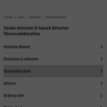
startside
service
Downloads
Ydeevnedeklaration
Smoke detectors & hazard detectors
Ydeevnedeklaration
Instruction Manuals
Declaration of conformity
Ydeevnedeklaration
Software
EU Energy label