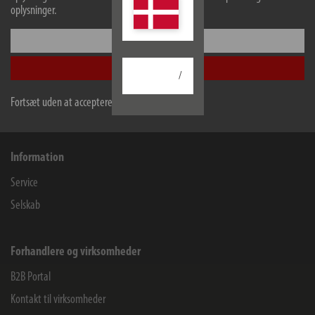
oplysninger.
Konfigurer
Hugo Brennenstuhl GmbH & Co Kommanditgesellschaft
Accepter alle
Seestraße 1-3
/
72074
Tübingen
Fortsæt uden at acceptere
Facebook
Instagram
Youtube
Linkedin
Information
Service
Selskab
Forhandlere og virksomheder
B2B Portal
Kontakt til virksomheder