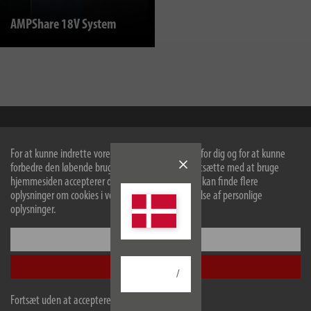
AMPShare 18V System
Hugo Brennenstuhl GmbH & Co Kommanditgesellschaft
For at kunne indrette vores hjemmeside optimalt for dig og for at kunne
Seestraße 1-3
forbedre den løbende bruger vi cookies. Ved at fortsætte med at bruge
72074
Tübingen
hjemmesiden accepterer du brugen af cookies. Du kan finde flere
Facebook
Instagram
Youtube
Linkedin
oplysninger om cookies i vores politik om beskyttelse af personlige
oplysninger.
Konfigurer
Information
Accepter alle
Service
/
Selskab
Fortsæt uden at acceptere