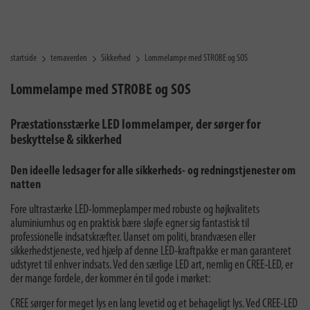
startside
temaverden
Sikkerhed
Lommelampe med STROBE og SOS
Lommelampe med STROBE og SOS
Præstationsstærke LED lommelamper, der sørger for
beskyttelse & sikkerhed
Den ideelle ledsager for alle sikkerheds- og redningstjenester om
natten
Fore ultrastærke LED-lommeplamper med robuste og højkvalitets
aluminiumhus og en praktisk bære sløjfe egner sig fantastisk til
professionelle indsatskræfter. Uanset om politi, brandvæsen eller
sikkerhedstjeneste, ved hjælp af denne LED-kraftpakke er man garanteret
udstyret til enhver indsats. Ved den særlige LED art, nemlig en CREE-LED, er
der mange fordele, der kommer én til gode i mørket:
CREE sørger for meget lys en lang levetid og et behageligt lys. Ved CREE-LED