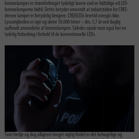
lommelamper er strømforbruget tydeligt lavere end ve hidtidige ed LED-
lommelamperne hidtil. Dette betyder omvendt at indsatstiden for CREE-
drevne lamper er betydelig længere. CREElLEDs levetid overgås ikke.
Lysvarigheden er sige og skrive 50.000 timer – dvs. 5,7 år ved daglig
uafbrudt anvendelse af lommelampen. Således opnår man også her en
tydelig forbedring i forhold til de konventionelle LEDs.
Som tredje og dog alligevel meget vigtig fordel er det behagelige og